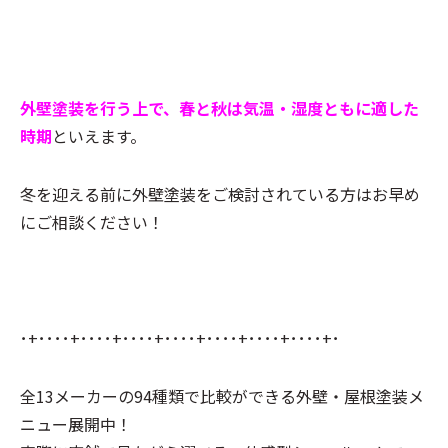
外壁塗装を行う上で、春と秋は気温・湿度ともに適した
時期
といえます。
冬を迎える前に外壁塗装をご検討されている方はお早め
にご相談ください！
･+････+････+････+････+････+････+････+･
全13メーカーの94種類で比較ができる
外壁・屋根塗装
メ
ニュー展開中！