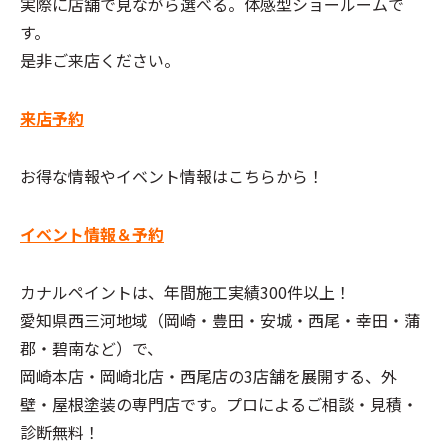
実際に店舗で見ながら選べる。体感型
ショールーム
で
す。
是非ご来店ください。
来店予約
お得な情報やイベント情報はこちらから！
イベント情報＆予約
カナルペイント
は、年間
施工実績
300件以上！
愛知県
西三河
地域（
岡崎・豊田・安城・西尾・幸田・蒲
郡・碧南
など）で、
岡崎本店・岡崎北店・西尾店
の3店舗を展開する、
外
壁・屋根塗装
の
専門店
です。プロによる
ご相談・見積・
診断無料
！