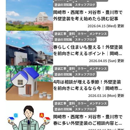
塗装の豆知識
スタッフブログ
岡崎市・西尾市・刈谷市・豊川市で
外壁塗装を考え始めたら読む記事
2026.04.15 (Wed) 更新
塗装工事
塗料
カラー
メンテナンス
塗装の豆知識
スタッフブログ
春らしく住まいも整える！外壁塗装
を前向きに考えるポイント｜岡崎...
2026.04.05 (Sun) 更新
塗装工事
塗料
カラー
メンテナンス
塗装の豆知識
スタッフブログ
4月は相談が増える季節！外壁塗装
を前向きに考えるなら今｜岡崎市...
2026.03.16 (Mon) 更新
塗装工事
塗料
カラー
メンテナンス
塗装の豆知識
スタッフブログ
岡崎市・西尾市・刈谷市・豊川市で
春に多い外壁塗装のご相談内容と...