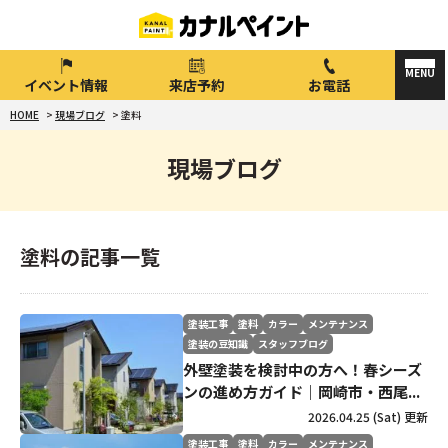
イベント情報
来店予約
お電話
HOME
>
現場ブログ
>
塗料
現場ブログ
塗料の記事一覧
塗装工事
塗料
カラー
メンテナンス
塗装の豆知識
スタッフブログ
外壁塗装を検討中の方へ！春シーズ
ンの進め方ガイド｜岡崎市・西尾...
2026.04.25 (Sat) 更新
塗装工事
塗料
カラー
メンテナンス