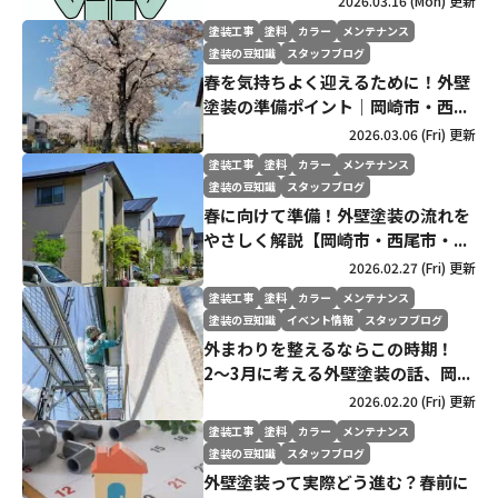
2026.03.16 (Mon) 更新
塗装工事
塗料
カラー
メンテナンス
塗装の豆知識
スタッフブログ
春を気持ちよく迎えるために！外壁
塗装の準備ポイント｜岡崎市・西...
2026.03.06 (Fri) 更新
塗装工事
塗料
カラー
メンテナンス
塗装の豆知識
スタッフブログ
春に向けて準備！外壁塗装の流れを
やさしく解説【岡崎市・西尾市・...
2026.02.27 (Fri) 更新
塗装工事
塗料
カラー
メンテナンス
塗装の豆知識
イベント情報
スタッフブログ
外まわりを整えるならこの時期！
2〜3月に考える外壁塗装の話、岡...
2026.02.20 (Fri) 更新
塗装工事
塗料
カラー
メンテナンス
塗装の豆知識
スタッフブログ
外壁塗装って実際どう進む？春前に