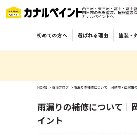
西三河・東三河・富士・富士
四日市の外壁塗装、屋根塗装
カナルペイントへ
初めての方へ
選ばれる理由
塗装・
HOME
>
現場ブログ
>
雨漏りの補修について｜岡崎市・西尾市
雨漏りの補修について｜
イント