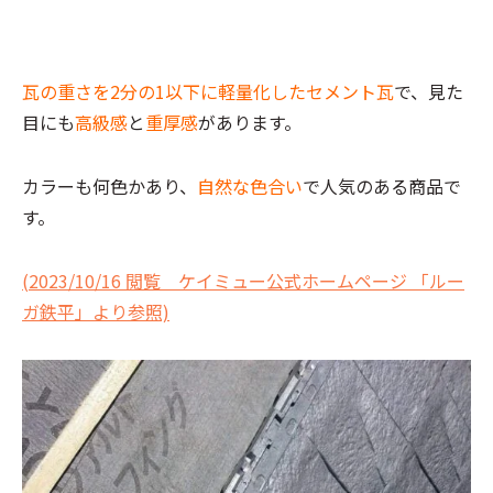
瓦の重さを2分の1以下に軽量化したセメント瓦
で、見た
目にも
高級感
と
重厚感
があります。
カラーも何色かあり、
自然な色合い
で人気のある商品で
す。
(2023/10/16 閲覧 ケイミュー公式ホームページ 「ルー
ガ鉄平」より参照)