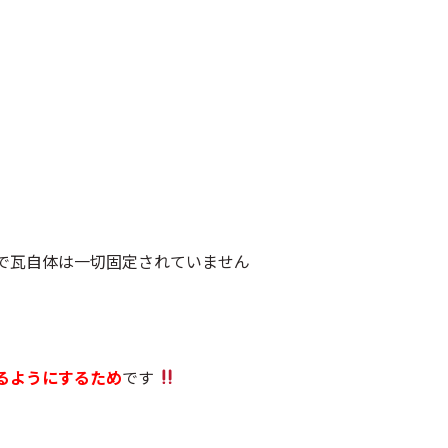
で瓦自体は一切固定されていません
、
るようにするため
です