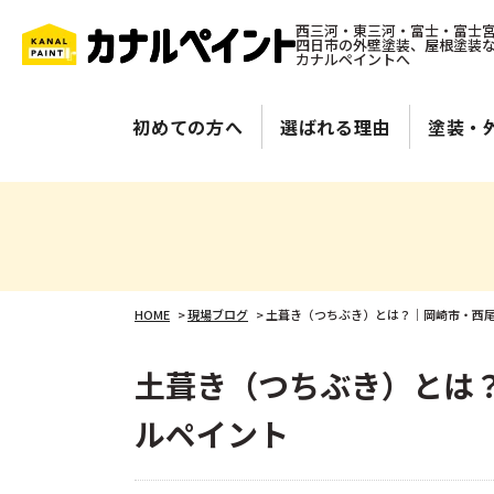
西三河・東三河・富士・富士
四日市の外壁塗装、屋根塗装
カナルペイントへ
初めての方へ
選ばれる理由
塗装・
HOME
>
現場ブログ
>
土葺き（つちぶき）とは？｜岡崎市・西
土葺き（つちぶき）とは
ルペイント