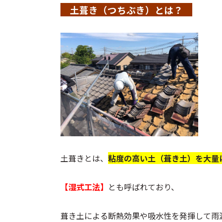
土葺き（つちぶき）とは？
土葺きとは、
粘度の高い土（葺き土）を大量
【湿式工法】
とも呼ばれており、
葺き土による断熱効果や吸水性を発揮して雨