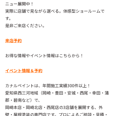
ニュー展開中！
実際に店舗で見ながら選べる。体感型
ショールーム
で
す。
是非ご来店ください。
来店予約
お得な情報やイベント情報はこちらから！
イベント情報＆予約
カナルペイント
は、年間
施工実績
300件以上！
愛知県
西三河
地域（
岡崎・豊田・安城・西尾・幸田・蒲
郡・碧南
など）で、
岡崎本店・岡崎北店・西尾店
の3店舗を展開する、
外
壁・屋根塗装
の
専門店
です。プロによる
ご相談・見積・