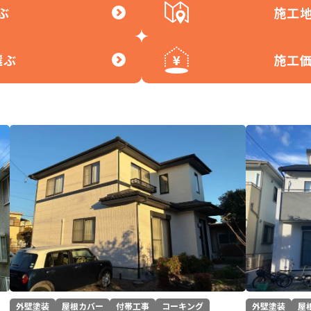
ぶ
施工
選ぶ
施工
外壁塗装
屋根カバー
付帯工事
コーキング
外壁塗装
屋