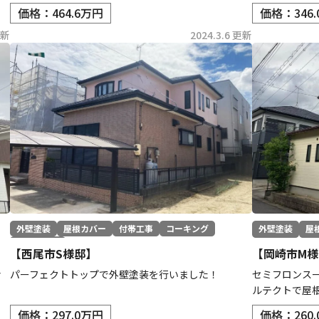
価格：464.6万円
価格：346
更新
2024.3.6 更新
外壁塗装
屋根カバー
付帯工事
コーキング
外壁塗装
屋
その他工事
【西尾市S様邸】
【岡崎市M様
ァ
パーフェクトトップで外壁塗装を行いました！
セミフロンス
ルテクトで屋
価格：297.0万円
価格：260