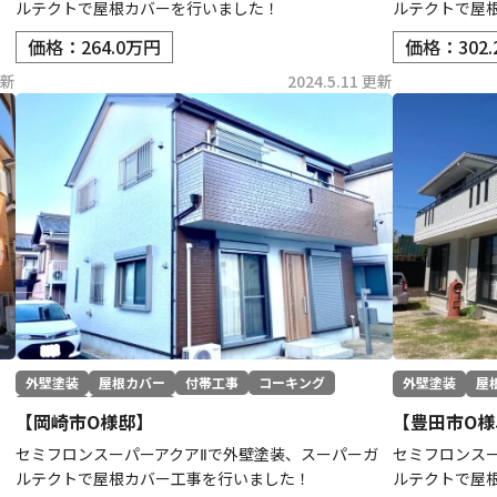
ルテクトで屋根カバーを行いました！
ルテクトで屋
価格：264.0万円
価格：302
更新
2024.5.11 更新
外壁塗装
屋根カバー
付帯工事
コーキング
外壁塗装
屋
防水工事
その他工事
【岡崎市O様邸】
【豊田市O様
ト
セミフロンスーパーアクアⅡで外壁塗装、スーパーガ
セミフロンス
ルテクトで屋根カバー工事を行いました！
ルテクトで屋