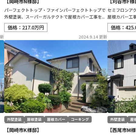
【岡崎市N様邸】
【刈谷市F様
ン
パーフェクトトップ・ファインパーフェクトトップで
セミフロンア
外壁塗装、スーパーガルテクトで屋根カバー工事を...
屋根カバー工
価格：217.0万円
価格：425
更新
2024.9.14 更新
外壁塗装
屋根塗装
屋根カバー
コーキング
外壁塗装
屋
その他工事
【岡崎市K様邸】
【西尾市M様