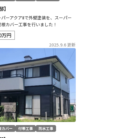
邸】
ーパーアクアⅡで外壁塗装を、スーパー
屋根カバー工事を行いました！
.0万円
2025.9.6 更新
根カバー
付帯工事
防水工事