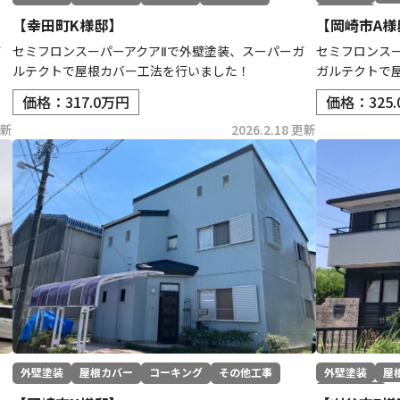
防水工事
【幸田町K様邸】
【岡崎市A様
ガ
セミフロンスーパーアクアⅡで外壁塗装、スーパーガ
セミフロンス
ルテクトで屋根カバー工法を行いました！
ガルテクトで
価格：317.0万円
価格：325
更新
2026.2.18 更新
外壁塗装
屋根カバー
コーキング
その他工事
外壁塗装
屋
その他工事