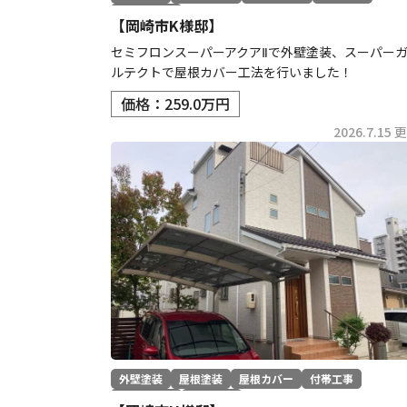
その他工事
【岡崎市K様邸】
セミフロンスーパーアクアⅡで外壁塗装、スーパー
ルテクトで屋根カバー工法を行いました！
価格：259.0万円
2026.7.15 
外壁塗装
屋根塗装
屋根カバー
付帯工事
コーキング
防水工事