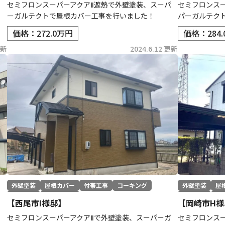
ト
セミフロンスーパーアクアⅡ遮熱で外壁塗装、スーパ
セミフロンス
ーガルテクトで屋根カバー工事を行いました！
パーガルテク
価格：272.0万円
価格：284
更新
2024.6.12 更新
外壁塗装
屋根カバー
付帯工事
コーキング
外壁塗装
屋
防水工事
その他工事
防水工事
そ
【西尾市I様邸】
【岡崎市H様
ト
セミフロンスーパーアクアⅡで外壁塗装、スーパーガ
セミフロンス