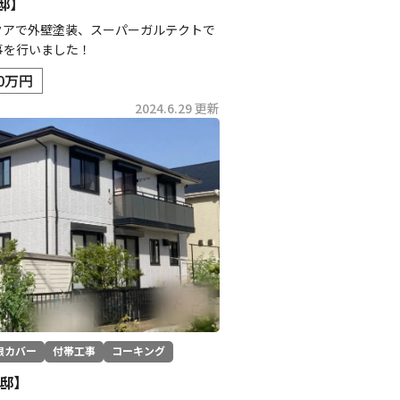
邸】
クアで外壁塗装、スーパーガルテクトで
事を行いました！
.0万円
2024.6.29 更新
根カバー
付帯工事
コーキング
邸】