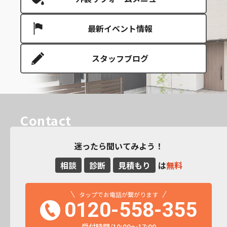
最新イベント情報
スタッフブログ
Contact
迷ったら聞いてみよう！
相談
診断
見積もり
は
無料
タップでお電話が繋がります
0120-558-355
受付時間/10:00～17:00