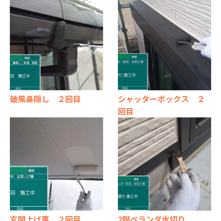
破風鼻隠し ２回目
シャッターボックス ２
回目
玄関上げ裏 ２回目
2階ベランダ水切り