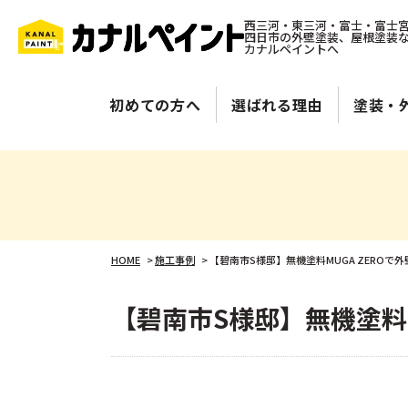
西三河・東三河・富士・富士
四日市の外壁塗装、屋根塗装
カナルペイントへ
初めての方へ
選ばれる理由
塗装・
HOME
>
施工事例
>
【碧南市S様邸】無機塗料MUGA ZEROで
【碧南市S様邸】無機塗料