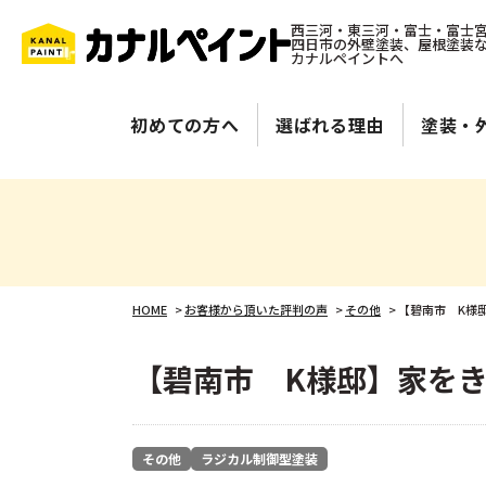
西三河・東三河・富士・富士
四日市の外壁塗装、屋根塗装
カナルペイントへ
初めての方へ
選ばれる理由
塗装・
HOME
>
お客様から頂いた評判の声
>
その他
>
【碧南市 K様
【碧南市 K様邸】家を
その他
ラジカル制御型塗装