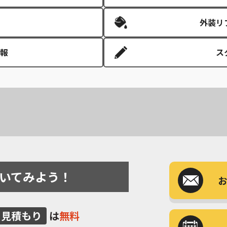
外装リ
報
ス
いてみよう！
お
見積もり
は
無料