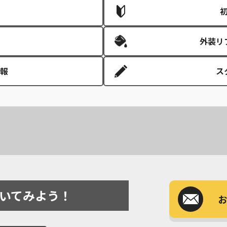
外装リ
報
ス
いてみよう！
お