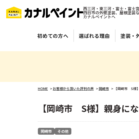
西三河・東三河・富士・富士
四日市の外壁塗装、屋根塗装
カナルペイントへ
初めての方へ
選ばれる理由
塗装・
HOME
>
お客様から頂いた評判の声
>
岡崎市
>
【岡崎市 S様
【岡崎市 S様】親身に
岡崎市
その他