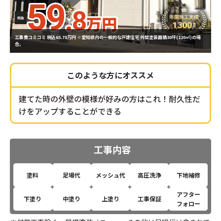
59
.
8
万円
税抜
工事費コミコミ 税込65.78万円
※愛知県内の一般的な戸建住宅 外壁塗装面積30坪(120㎡)の場
合。
このような方にオススメ
建てた時の外壁の模様が好みの方はこれ！耐久性だ
けをアップすることができる
工事内容
塗料
足場代
メッシュ代
高圧洗浄
下地補修
アフター
下塗り
中塗り
上塗り
工事保証
フォロー