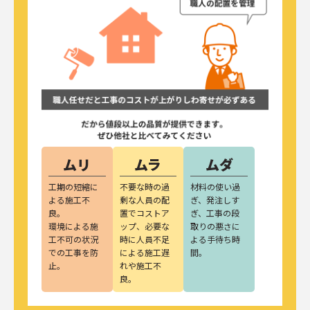
ムリ
ムラ
ムダ
工期の短縮に
不要な時の過
材料の使い過
よる施工不
剰な人員の配
ぎ、発注しす
良。
置でコストア
ぎ、工事の段
環境による施
ップ、必要な
取りの悪さに
工不可の状況
時に人員不足
よる手待ち時
での工事を防
による施工遅
間。
止。
れや施工不
良。