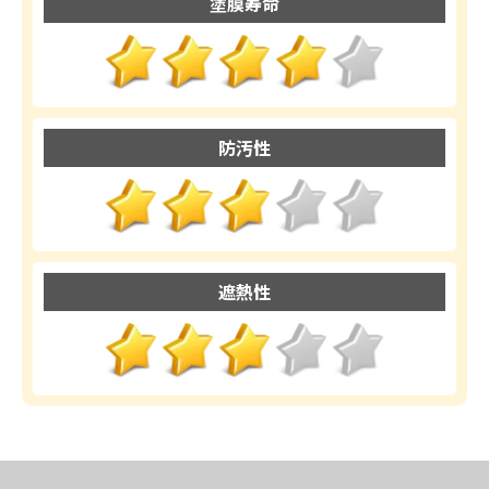
塗膜寿命
防汚性
遮熱性