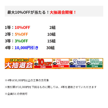
最大10%OFFが当たる！
大抽選会開催！
1等：
10％OFF
2組
2等：
5％OFF
10組
3等：
3％OFF
15組
4等：
10,000円引き
30組
※4等は50,000円以上の工事の方対象
※割引額が10,000円を下回るものに関しては、4等を適用させていただきます
※企画5との併用可