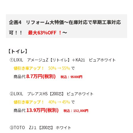
企画4 リフォーム大特価～在庫対応で早期工事対応
可！！
最大63％OFF ！
～
【トイレ】
①LIXIL アメージュZ【リトイレ】＋KA21 ピュアホワイト
値引き率アップ！
50% → 55%
で
8.7
万円(税別)
商品代
税込：95000円
②LIXIL プレアスHS【200芯】 ピュアホワイト
値引き率アップ！
40% → 45%
で
13.9
万円(税別)
商品代
税込：152,000円
③TOTO ZJ１【200芯】 ホワイト